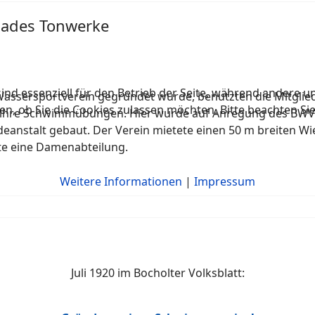
bades Tonwerke
ind essenziell für den Betrieb der Seite, während andere u
assersportverein gegründet wurde, benutzten die Mitgliede
en, ob Sie die Cookies zulassen möchten. Bitte beachten Si
 ihre Schwimmübungen. Hier wurde auf Anregung des BWV 
deanstalt gebaut. Der Verein mietete einen 50 m breiten W
te eine Damenabteilung.
Weitere Informationen
|
Impressum
Juli 1920 im Bocholter Volksblatt: