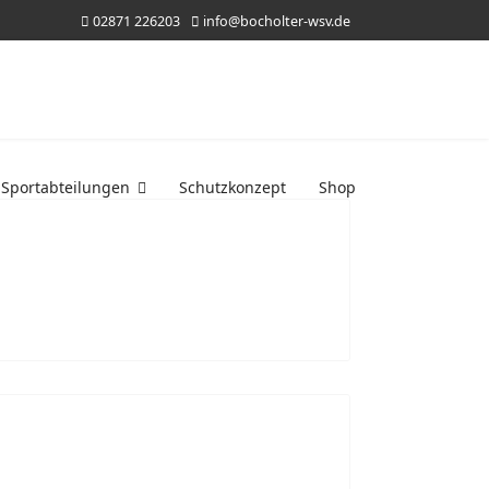
02871 226203
info@bocholter-wsv.de
Sportabteilungen
Schutzkonzept
Shop