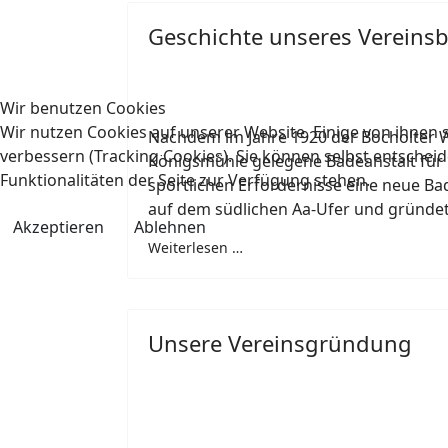
Geschichte unseres Vereins
Wir benutzen Cookies
Wir nutzen Cookies auf unserer Website. Einige von ihnen s
Nachdem im Jahre 1920 der Bocholter W
verbessern (Tracking Cookies). Sie können selbst entscheid
Königsmühle gelegene Badeanstalt für
Funktionalitäten der Seite zur Verfügung stehen.
sportlichen Erfordernisse eine neue Ba
auf dem südlichen Aa-Ufer und gründe
Akzeptieren
Ablehnen
Weiterlesen …
Unsere Vereinsgründung