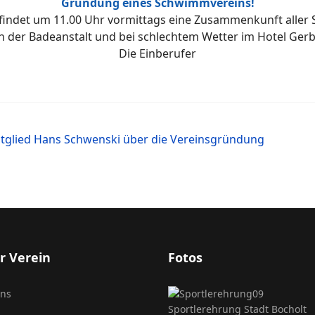
Gründung eines Schwimmvereins!
indet um 11.00 Uhr vormittags eine Zusammenkunft aller
n der Badeanstalt und bei schlechtem Wetter im Hotel Gerb
Die Einberufer
tglied Hans Schwenski über die Vereinsgründung
r Verein
Fotos
uns
Sportlerehrung Stadt Bocholt