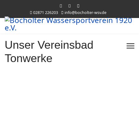
02871 226203
info@bocholter-wsv.de
Unser Vereinsbad
Tonwerke