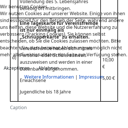
Vollendung des 5. Lebensjahres
Wir benutzen Cookies
beliebig oft mitbringen.
Wir nutzen Cookies auf unserer Website. Einige von ihnen
sind essenziell für den Betrieb der Seite, während andere
Eine Tageskarte für Vereinsfremde
uns helfen, diese Website und die Nutzererfahrung zu
ist nur einmalig als
verbessern (Tracking Cookies). Sie können selbst
„Schnupperkarte“ zu erhalten.
entscheiden, ob Sie die Cookies zulassen möchten. Bitte
beachten Sie, dass bei einer Ablehnung womöglich nicht
Vereinsfremde haben sich mittels
mehr alle Funktionalitäten der Seite zur Verfügung stehen.
Personal- oder Schülerausweis
d)
10,00
auszuweisen und werden in einer
€
Akzeptieren
Ablehnen
Datenbank aufgenommen.
Weitere Informationen
|
Impressum
5,00 €
Erwachsene
Jugendliche bis 18 Jahre
Caption