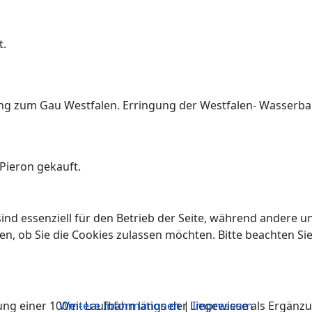
t.
ng zum Gau Westfalen. Erringung der Westfalen- Wasserbal
Pieron gekauft.
ind essenziell für den Betrieb der Seite, während andere u
en, ob Sie die Cookies zulassen möchten. Bitte beachten Si
ung einer 100m- Laufbahn längs der Liegewiese als Ergänz
Weitere Informationen
|
Impressum