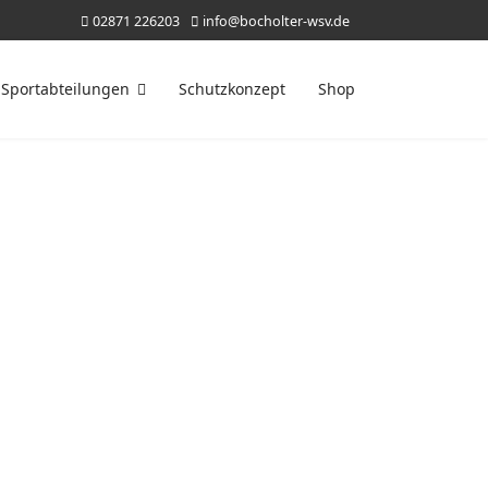
02871 226203
info@bocholter-wsv.de
Sportabteilungen
Schutzkonzept
Shop