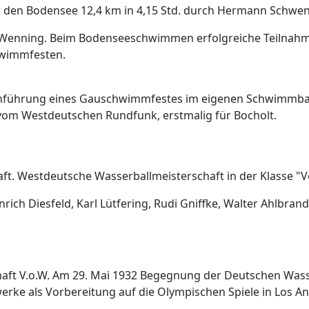
en Bodensee 12,4 km in 4,15 Std. durch Hermann Schwens
h Wenning. Beim Bodenseeschwimmen erfolgreiche Teilnahme
wimmfesten.
hführung eines Gauschwimmfestes im eigenen Schwimmbad
om Westdeutschen Rundfunk, erstmalig für Bocholt.
ft. Westdeutsche Wasserballmeisterschaft in der Klasse "
inrich Diesfeld, Karl Lütfering, Rudi Gniffke, Walter Ahlbrand
haft V.o.W. Am 29. Mai 1932 Begegnung der Deutschen Was
ke als Vorbereitung auf die Olympischen Spiele in Los An