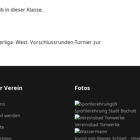
 in dieser Klasse.
berliga- West. Vorschlussrunden-Turnier zur
r Verein
Fotos
uns
Sportlerehrung Stadt Bocholt
ed werden
Vereinsbad Tonwerke
te
Kunst von Manes Schlatt - Un
chten