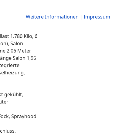
Weitere Informationen
|
Impressum
ast 1.780 Kilo, 6
lon), Salon
ne 2,06 Meter,
länge Salon 1,95
tegrierte
selheizung,
kt gekühlt,
iter
 Fock, Sprayhood
chluss,