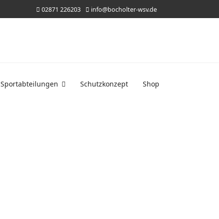
02871 226203
info@bocholter-wsv.de
Sportabteilungen
Schutzkonzept
Shop