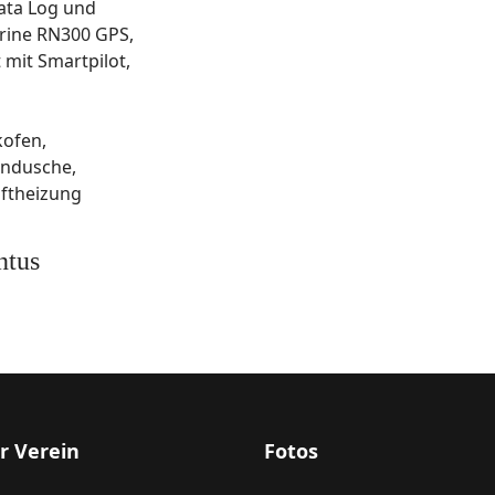
ata Log und
rine RN300 GPS,
mit Smartpilot,
kofen,
endusche,
ftheizung
ntus
r Verein
Fotos