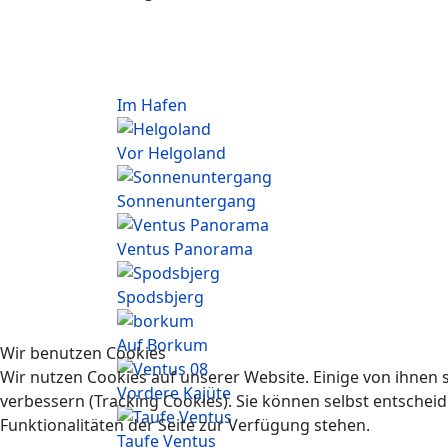
Im Hafen
Vor Helgoland
Sonnenuntergang
Ventus Panorama
Spodsbjerg
Auf Borkum
Wir benutzen Cookies
Wir nutzen Cookies auf unserer Website. Einige von ihnen s
Vordere Kajüte
verbessern (Tracking Cookies). Sie können selbst entscheid
Funktionalitäten der Seite zur Verfügung stehen.
Taufe Ventus