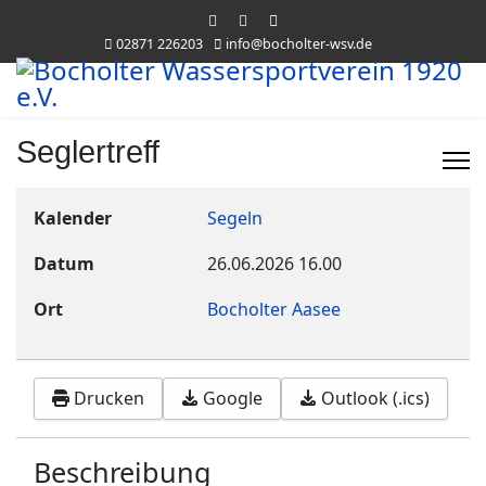
02871 226203
info@bocholter-wsv.de
Seglertreff
Kalender
Segeln
Datum
26.06.2026
16.00
Ort
Bocholter Aasee
Drucken
Google
Outlook (.ics)
Beschreibung