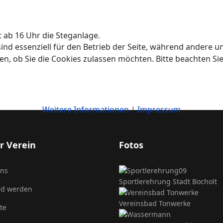
t ab 16 Uhr die Steganlage.
ind essenziell für den Betrieb der Seite, während andere u
en, ob Sie die Cookies zulassen möchten. Bitte beachten Si
Weitere Informationen
|
Impressum
r Verein
Fotos
uns
Sportlerehrung Stadt Bocholt
ed werden
Vereinsbad Tonwerke
te