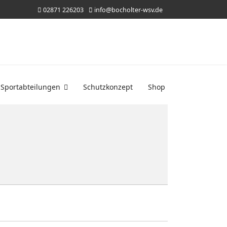
02871 226203
info@bocholter-wsv.de
Sportabteilungen
Schutzkonzept
Shop