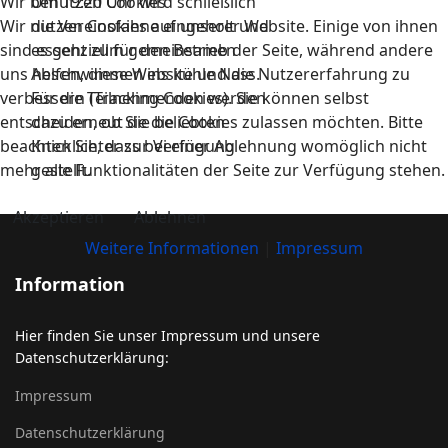
Wir benutzen Cookies
Um 19:20 Uhr wird schließlich
Wir nutzen Cookies auf unserer Website. Einige von ihnen
die Vereinsfahne eingeholt und
sind essenziell für den Betrieb der Seite, während andere
es geht zum gemeinsamen
uns helfen, diese Website und die Nutzererfahrung zu
Abschwimmen ins kühle Nass.
verbessern (Tracking Cookies). Sie können selbst
Für die Teilnehmenden werden
entscheiden, ob Sie die Cookies zulassen möchten. Bitte
dazu erneut die beliebten
beachten Sie, dass bei einer Ablehnung womöglich nicht
Knicklichter zur Verfügung
mehr alle Funktionalitäten der Seite zur Verfügung stehen.
gestellt.
Akzeptieren
Ablehnen
Weitere Informationen
|
Impressum
Information
Hier finden Sie unser Impressum und unsere
Datenschutzerklärung:
Impressum
Datenschutzerklärung