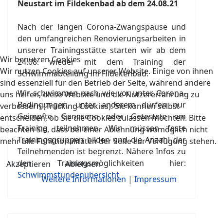
Neustart im Fildekenbad ab dem 24.08.21
Nach der langen Corona-Zwangspause und
den umfangreichen Renovierungsarbeiten in
unserer Trainingsstätte starten wir ab dem
Wir benutzen Cookies
24.08. wieder mit dem Training der
Wir nutzen Cookies auf unserer Website. Einige von ihnen
Schwimmabteilung im Fildekenbad.
sind essenziell für den Betrieb der Seite, während andere
Wir schwimmen nach wie vor unter Corona-
uns helfen, diese Website und die Nutzererfahrung zu
Bedingungen, unter anderem dürfen nur
verbessern (Tracking Cookies). Sie können selbst
Geimpfte, Genesene oder Getestete am
entscheiden, ob Sie die Cookies zulassen möchten. Bitte
Training teilnehmen. Wir müssen feste
beachten Sie, dass bei einer Ablehnung womöglich nicht
Trainingsgruppen bilden und die Anzahl der
mehr alle Funktionalitäten der Seite zur Verfügung stehen.
Teilnehmenden ist begrenzt. Nähere Infos zu
den Trainingsmöglichkeiten hier:
Akzeptieren
Ablehnen
Schwimmstundenübersicht
Weitere Informationen
|
Impressum