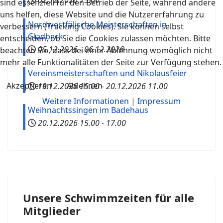
02.12.2026
15.00
sind essenziell für den Betrieb der Seite, während andere
uns helfen, diese Website und die Nutzererfahrung zu
Nordwestfälische Meisterschaften in
verbessern (Tracking Cookies). Sie können selbst
Gladbeck
entscheiden, ob Sie die Cookies zulassen möchten. Bitte
05.12.2026
-
06.12.2026
beachten Sie, dass bei einer Ablehnung womöglich nicht
mehr alle Funktionalitäten der Seite zur Verfügung stehen.
Vereinsmeisterschaften und Nikolausfeier
Akzeptieren
Ablehnen
19.12.2026
15.00
-
20.12.2026
11.00
Weitere Informationen
|
Impressum
Weihnachtssingen im Badehaus
20.12.2026
15.00
-
17.00
Unsere Schwimmzeiten für alle
Mitglieder