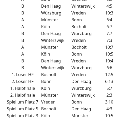
B
Den Haag
Winterswijk
4:5
B
Würzburg
Vreden
10:3
A
Münster
Bonn
6:4
A
Köln
Bocholt
6:7
B
Den Haag
Würzburg
7:7
B
Winterswijk
Vreden
7:3
A
Münster
Bocholt
10:7
A
Köln
Bonn
10:5
B
Den Haag
Vreden
10:4
B
Winterswijk
Würzburg
6:6
1. Loser HF
Bocholt
Vreden
12:5
2. Loser HF
Bonn
Den Haag
6:13
1. Halbfinale
Köln
Würzburg
5:7
2. Halbfinale
Münster
Winterswijk
2:3
Spiel um Platz 7
Vreden
Bonn
3:10
Spiel um Platz 5
Bocholt
Den Haag
4:3
Spiel um Platz 3
Köln
Münster
10:5